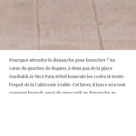
Pourquoi attendre le dimanche pour bruncher ? Au
cœur du quartier de Riquier, à deux pas de la place
Garibaldi, le Nice Pam Hôtel bouscule les codes et invite
l’esprit de la Californie à table. Cet hiver, il lance son tout
nouveau brunch, servi du mercredi au dimanche au
Pamela’s Bar & Restaurant.
Sous les néons, entre vibes
surf, couleurs pop et lifestyle healthy, ce tout nouveau
brunch devient un véritable rendez-vous “feel good” …
A savourer en semaine comme le week-end.