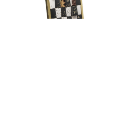
Malgré l’été indien qui se prolonge sur la Côte d’Azur, la
fin d’année approche à grands pas et avec elle les
festivités d’hiver. Pour l’occasion, la Maison LAC offre
aux niçois un compte à rebours chocolaté avec l’édition
2018 de son Calendrier de l’Avent.
Chaque jour sa gourmandise ! Telle sera la devise de
nombreux azuréens qui découvriront à partir du 1er
décembre les 24 douceurs qui prépareront leur palais
au festin de Noël et ses traditionnelles bûches. Présenté
dans un coffret doré tel un écrin renfermant 24 boites-