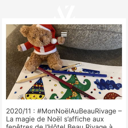
Aller
Navigation
au
des
contenu
articles
Menu
2020/11 : #MonNoëlAuBeauRivage –
La magie de Noël s’affiche aux
fenêtres de l’Hôtel Beau Rivage à