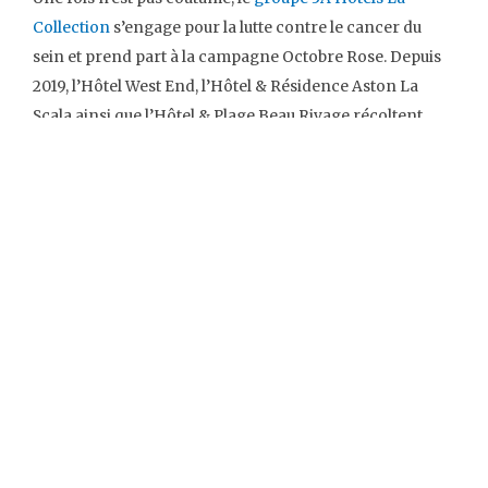
Collection
s’engage pour la lutte contre le cancer du
sein et prend part à la campagne Octobre Rose. Depuis
2019, l’Hôtel West End, l’Hôtel & Résidence Aston La
Scala ainsi que l’Hôtel & Plage Beau Rivage récoltent
des fonds pour financer les actions de sensibilisation
lors de cet événement. En 2023, cette mobilisation avait
permis de réunir la somme de 7 904 €, un résultat que le
groupe espère dépasser en 2025.
Octobre Rose 2025 dans les hôtels de
Nice
Cette année, les établissements du groupe redoublent
de créativité et de générosité. En plus de se parer aux
couleurs de la campagne à l’image de la façade de
l’Hôtel Beau Rivage qui sera illuminée en rose chaque
soir, les établissements invitent leurs clients à se
mobiliser à leurs côtés. À la réception de chaque hôtel,