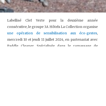
Labellisé Clef Verte pour la deuxième année
consécutive, le groupe
3A Hôtels La Collection
organise
une opération de sensibilisation aux éco-gestes
,
mercredi 10 et jeudi 11 juillet 2024, en partenariat avec
Paddle Cleaner
.
Spécialisée dans le ramassage de
déchets sur le littoral méditerranéen en paddle,
l’association niçoise tiendra des stands de
sensibilisation devant l’entrée de chaque établissement
du groupe. Rendez-vous les 10 et 11 juillet à l’
Hôtel West
End
, l’
Hôtel Aston La Scala
, l’
Hôtel Beau Rivage
et la
Plage Beau Rivage
.
Au programme : distribution de cendriers de plage et
sensibilisation aux gestes à adopter dans son quotidien