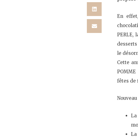
En effe
chocola
PERLE, 
desserts
le désor
Cette an
POMME D
fêtes de 
Nouveau !
La
mo
La