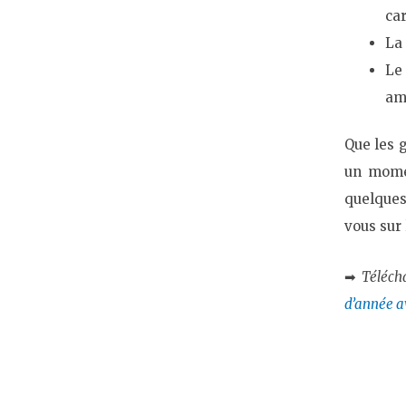
ca
La
Le
ama
Que les 
un momen
quelques
vous sur
➡
Téléch
d’année a