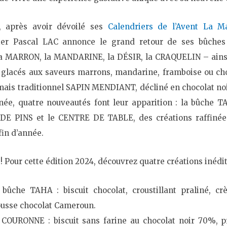
t, après avoir dévoilé ses
Calendriers de l’Avent La M
tier Pascal LAC annonce le grand retour de ses bûch
la MARRON, la MANDARINE, la DÉSIR, la CRAQUELIN
– ain
 glacés aux saveurs marrons, mandarine, framboise ou choc
mais traditionnel
SAPIN MENDIANT
, décliné en chocolat noir
née, quatre nouveautés font leur apparition : la bûche 
E PINS et le CENTRE DE TABLE, des créations raffinées
fin d’année.
 Pour cette édition 2024, découvrez quatre créations inédit
 bûche TAHA
: biscuit chocolat, croustillant praliné, c
usse chocolat Cameroun.
 COURONNE
: biscuit sans farine au chocolat noir 70%, 