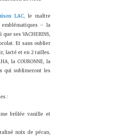
aison LAC
, le maître
es emblématiques –
la
si que ses
VACHERINS
,
olat. Et sans oublier
, lacté et en 2 tailles.
TAHA, la COURONNE, la
 qui sublimeront les
es :
rème brûlée vanille et
praliné noix de pécan,