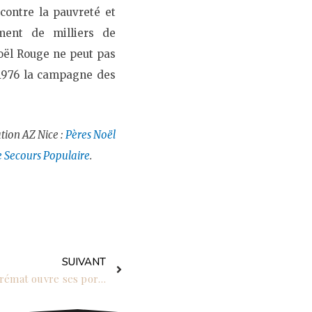
contre la pauvreté et
ement de milliers de
Noël Rouge ne peut pas
 1976 la campagne des
ion AZ Nice :
Pères Noël
le Secours Populaire
.
Suivant
SUIVANT
2023/12 : Inédit, le Château de Crémat ouvre ses portes pour le Nouvel An