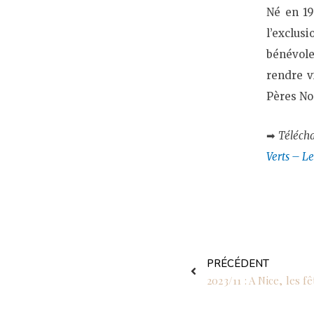
Né en 1
l’exclu
bénévol
rendre v
Pères No
➡
Télécha
Verts – Le
Précédent
PRÉCÉDENT