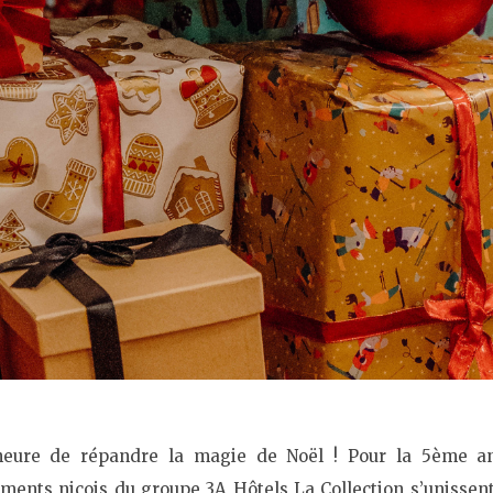
’heure de répandre la magie de Noël ! Pour la 5ème an
sements niçois du groupe
3A Hôtels La Collection
s’unissen