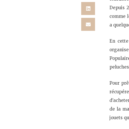
Depuis 2
comme lor
a quelqu
En cette
organis
Populair
peluches
Pour prê
récupé
d’achete
de la ma
jouets qu