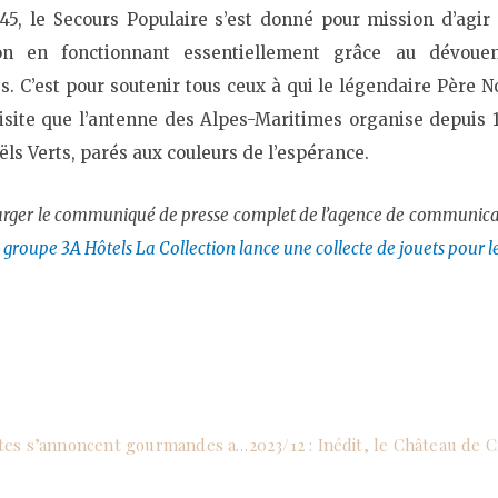
945, le Secours Populaire s’est donné pour mission d’agir 
sion en fonctionnant essentiellement grâce au dévou
es. C’est pour soutenir tous ceux à qui le légendaire Père 
isite que l’antenne des Alpes-Maritimes organise depuis
ëls Verts, parés aux couleurs de l’espérance.
rger le communiqué de presse complet de l’agence de communicat
 groupe 3A Hôtels La Collection lance une collecte de jouets pour 
2023/11 : A Nice, les fêtes s’annoncent gourmandes avec la Collection de Noël 2023 de Pascal Lac