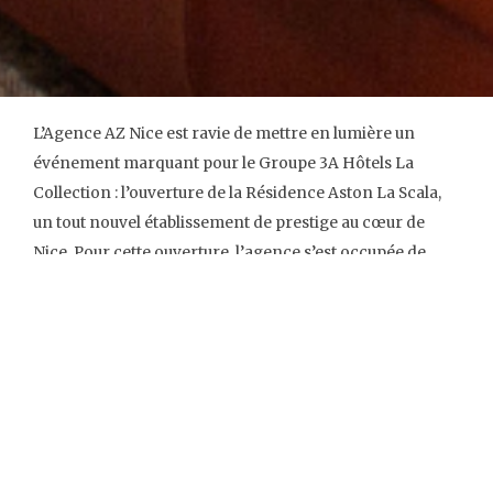
L’Agence AZ Nice est ravie de mettre en lumière un
événement marquant pour le Groupe 3A Hôtels La
Collection : l’ouverture de la Résidence Aston La Scala,
un tout nouvel établissement de prestige au cœur de
Nice. Pour cette ouverture, l’agence s’est occupée de
l’ensemble des
relations presse
, assurant ainsi une
visibilité optimale.
La Résidence Aston La Scala, une
adresse d’exception
Située face à la Promenade du Paillon, à deux pas du
marché aux fleurs et du Carré d’Or, la Résidence Aston
La Scala incarne l’art de vivre niçois dans toute sa