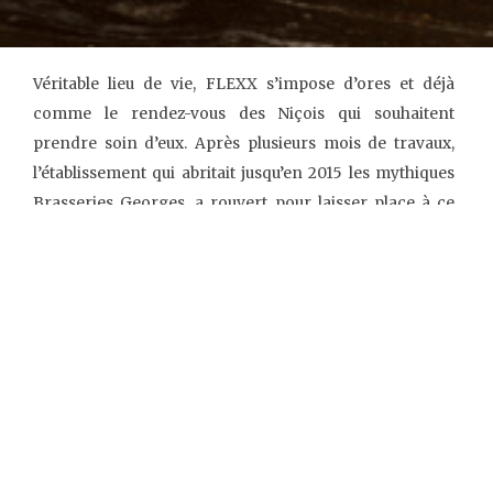
Véritable lieu de vie, FLEXX s’impose d’ores et déjà
comme le rendez-vous des Niçois qui souhaitent
prendre soin d’eux. Après plusieurs mois de travaux,
l’établissement qui abritait jusqu’en 2015 les mythiques
Brasseries Georges, a rouvert pour laisser place à ce
nouveau concept inédit à Nice.
Situé au n°4 de la rue
Sacha Guitry,
FLEXX est avant tout un club de sport haut
de gamme
entièrement équipé de machines dernier cri
qui propose, en plus, des cours collectifs – du plus
classique au plus novateur – et des coachings
personnalisés.
Depuis la salle, l’établissement s’étend sur un espace de
co-working et un restaurant à la carte healthy. Les