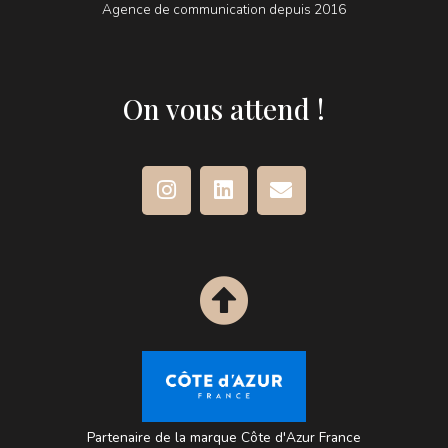
Agence de communication depuis 2016
On vous attend !
I
L
E
n
i
n
s
n
v
t
k
e
a
e
l
g
d
o
r
i
p
a
n
e
m
Partenaire de la marque Côte d'Azur France