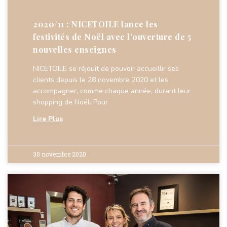
2020/11 : NICETOILE lance les
festivités de Noël avec l’ouverture de 5
nouvelles enseignes
NICETOILE se réjouit de pouvoir accueillir ses
clients depuis le 28 novembre 2020 et les
accompagner, comme chaque année, durant leur
shopping de Noël. Pour
Lire Plus
30 novembre 2020