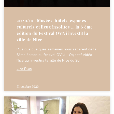
2020/10 : Musées, hôtels, espaces
culturels et lieux insolites … la 6 ème
édition du Festival OVNi investit la
ville de Nice
Plus que quelques semaines nous séparent de la
6ème édition du festival OVNi – Objectif Vidéo
Nice qui investira la ville de Nice du 20
Lire Plus
21 octobre 2020