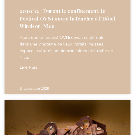
2020/12 : Durant le confinement, le
Festival OVNi ouvre la fenêtre à l’Hôtel
Windsor, Nice
Alors que le festival OVNi devait se dérouler
dans une vingtaine de lieux, hôtels, musées,
espaces culturels ou lieux insolites de la ville de
Nice,
Lire Plus
11 décembre 2020