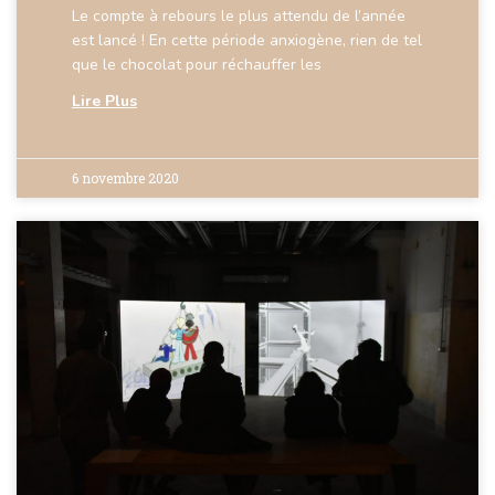
Le compte à rebours le plus attendu de l’année
est lancé ! En cette période anxiogène, rien de tel
que le chocolat pour réchauffer les
Lire Plus
6 novembre 2020