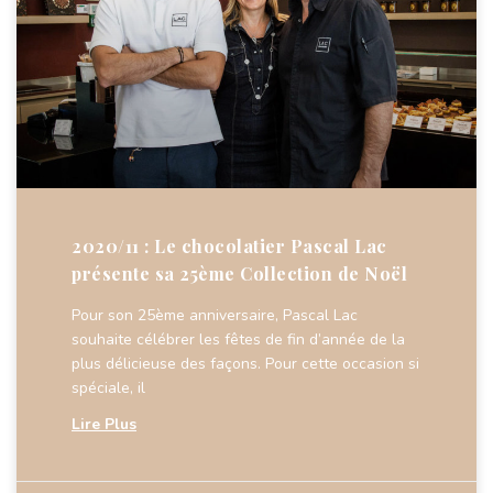
2020/11 : Le chocolatier Pascal Lac
présente sa 25ème Collection de Noël
Pour son 25ème anniversaire, Pascal Lac
souhaite célébrer les fêtes de fin d’année de la
plus délicieuse des façons. Pour cette occasion si
spéciale, il
Lire Plus