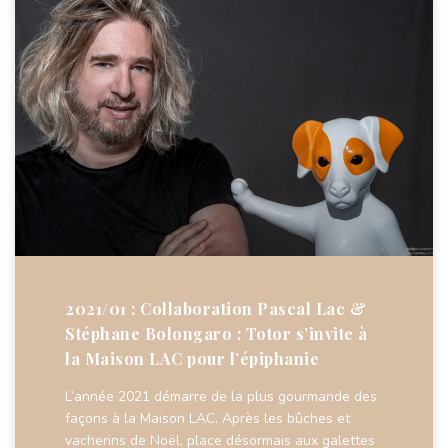
2021/01 : Collaboration Pascal Lac &
Stéphane Bolongaro : Totor s’invite à
la Maison LAC pour l’épiphanie
L’année 2021 démarre de la plus gourmande des
façons à la Maison LAC. Après les bûches et
vacherins de Noël, place désormais aux galettes