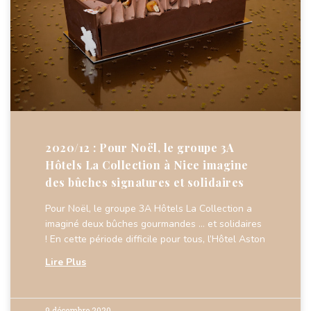
2020/12 : Pour Noël, le groupe 3A
Hôtels La Collection à Nice imagine
des bûches signatures et solidaires
Pour Noël, le groupe 3A Hôtels La Collection a
imaginé deux bûches gourmandes … et solidaires
! En cette période difficile pour tous, l’Hôtel Aston
Lire Plus
9 décembre 2020